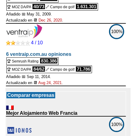
40/73
1.631.301
🏆 MOZ DA/PA
🔗 Campo de golf
Añadido 📅 May 31, 2009.
Actualizado en 📆
Dec 26, 2020
.
100%
4 / 10
6 ventraip.com.au opiniones
830.386
🏆 Semrush Rating
84/62
71.786
🏆 MOZ DA/PA
🔗 Campo de golf
Añadido 📅 Sep 11, 2014.
Actualizado en 📆
Aug 24, 2021
.
Comparar empresas
Mejor Alojamiento Web Francia
100%