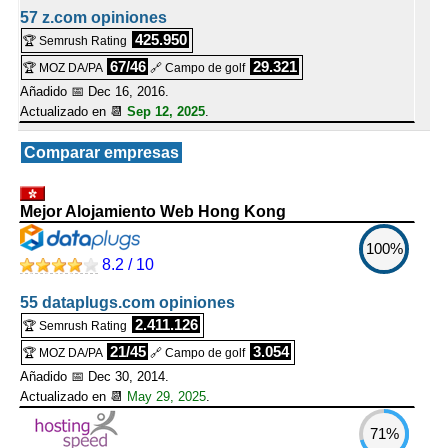
57 z.com opiniones
425.950
🏆 Semrush Rating
67/46
29.321
🏆 MOZ DA/PA
🔗 Campo de golf
Añadido 📅 Dec 16, 2016.
Actualizado en 📆
Sep 12, 2025
.
Comparar empresas
Mejor Alojamiento Web Hong Kong
100%
8.2 / 10
55 dataplugs.com opiniones
2.411.126
🏆 Semrush Rating
21/45
3.054
🏆 MOZ DA/PA
🔗 Campo de golf
Añadido 📅 Dec 30, 2014.
Actualizado en 📆
May 29, 2025
.
71%