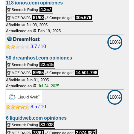
118 ionos.com opiniones
4.257
🏆 Semrush Rating
81/63
305.676
🏆 MOZ DA/PA
🔗 Campo de golf
Añadido 📅 Jul 03, 2005.
Actualizado en 📆
Feb 19, 2025
.
100%
3.7 / 10
50 dreamhost.com opiniones
22.515
🏆 Semrush Rating
89/85
14.501.798
🏆 MOZ DA/PA
🔗 Campo de golf
Añadido 📅 Jun 01, 2005.
Actualizado en 📆
Jul 24, 2025
.
100%
8.5 / 10
6 liquidweb.com opiniones
33.038
🏆 Semrush Rating
73/61
2.074.687
🏆 MOZ DA/PA
🔗 Campo de golf