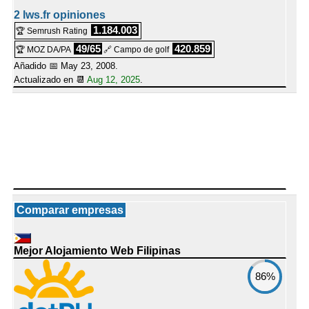
2 lws.fr opiniones
1.184.003
🏆 Semrush Rating
49/65
420.859
🏆 MOZ DA/PA
🔗 Campo de golf
Añadido 📅 May 23, 2008.
Actualizado en 📆
Aug 12, 2025
.
Comparar empresas
Mejor Alojamiento Web Filipinas
86%