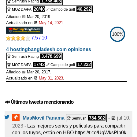
1.738.403
🏆 Semrush Rating
20/40
46.292
🏆 MOZ DA/PA
🔗 Campo de golf
Añadido 📅 Mar 20, 2019.
Actualizado en 📆
May 14, 2021
.
100%
7.5 / 10
4 hostingbangladesh.com opiniones
3.478.699
🏆 Semrush Rating
17/42
17.232
🏆 MOZ DA/PA
🔗 Campo de golf
Añadido 📅 Mar 20, 2017.
Actualizado en 📆
May 31, 2023
.
📣 Últimos tweets mencionando
MasMovil Panama
784.502
- 📅
jul 10,
🏆 Semrush
2023
- Las mejores series y películas para compartir
con los tuyos, están en HBO https://t.co/UqWksPlp0k