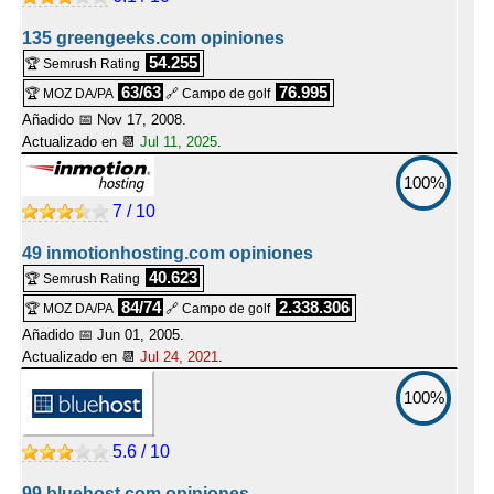
135 greengeeks.com opiniones
54.255
🏆 Semrush Rating
63/63
76.995
🏆 MOZ DA/PA
🔗 Campo de golf
Añadido 📅 Nov 17, 2008.
Actualizado en 📆
Jul 11, 2025
.
100%
7 / 10
49 inmotionhosting.com opiniones
40.623
🏆 Semrush Rating
84/74
2.338.306
🏆 MOZ DA/PA
🔗 Campo de golf
Añadido 📅 Jun 01, 2005.
Actualizado en 📆
Jul 24, 2021
.
100%
5.6 / 10
99 bluehost.com opiniones