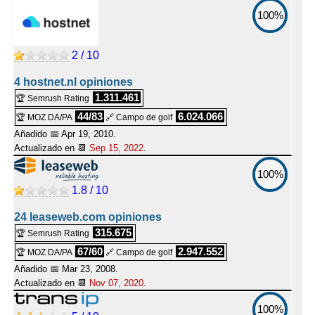
100%
2 / 10
4 hostnet.nl opiniones
1.311.461
🏆 Semrush Rating
44/83
6.024.066
🏆 MOZ DA/PA
🔗 Campo de golf
Añadido 📅 Apr 19, 2010.
Actualizado en 📆
Sep 15, 2022
.
100%
1.8 / 10
24 leaseweb.com opiniones
315.675
🏆 Semrush Rating
67/60
2.947.552
🏆 MOZ DA/PA
🔗 Campo de golf
Añadido 📅 Mar 23, 2008.
Actualizado en 📆
Nov 07, 2020
.
100%