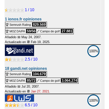
1 / 10
1 ionos.fr opiniones
829.569
🏆 Semrush Rating
59/56
27.881
🏆 MOZ DA/PA
🔗 Campo de golf
Añadido 📅 May 24, 2007.
Actualizado en 📆
Feb 19, 2025
.
100%
2.5 / 10
18 gandi.net opiniones
104.679
🏆 Semrush Rating
85/72
3.064.274
🏆 MOZ DA/PA
🔗 Campo de golf
Añadido 📅 Jul 20, 2007.
Actualizado en 📆
Jan 27, 2021
.
100%
6.5 / 10