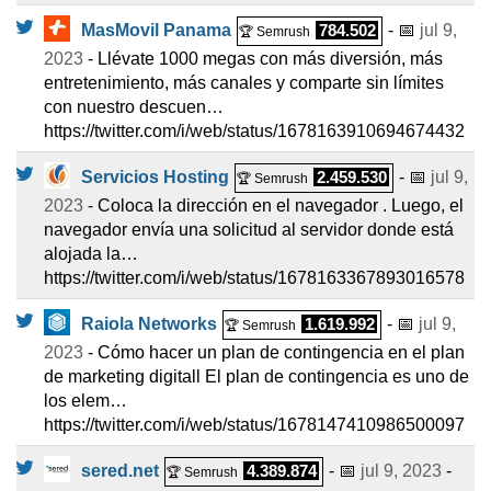
MasMovil Panama
784.502
- 📅
jul 9,
🏆 Semrush
2023
- Llévate 1000 megas con más diversión, más
entretenimiento, más canales y comparte sin límites
con nuestro descuen…
https://twitter.com/i/web/status/1678163910694674432
Servicios Hosting
2.459.530
- 📅
jul 9,
🏆 Semrush
2023
- Coloca la dirección en el navegador ️. Luego, el
navegador envía una solicitud al servidor donde está
alojada la…
https://twitter.com/i/web/status/1678163367893016578
Raiola Networks
1.619.992
- 📅
jul 9,
🏆 Semrush
2023
- Cómo hacer un plan de contingencia en el plan
de marketing digitall El plan de contingencia es uno de
los elem…
https://twitter.com/i/web/status/1678147410986500097
sered.net
4.389.874
- 📅
jul 9, 2023
-
🏆 Semrush