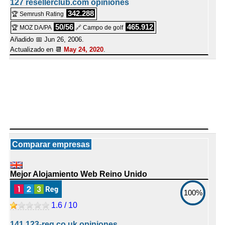
127 resellerclub.com opiniones
342.288
🏆 Semrush Rating
50/56
465.912
🏆 MOZ DA/PA
🔗 Campo de golf
Añadido 📅 Jun 26, 2006.
Actualizado en 📆
May 24, 2020
.
Comparar empresas
Mejor Alojamiento Web Reino Unido
100%
1.6 / 10
141 123-reg.co.uk opiniones