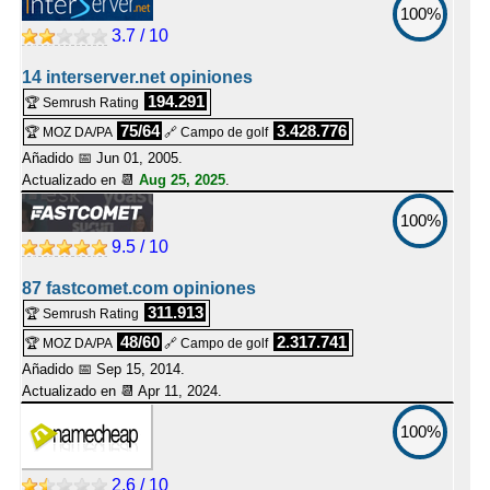
100%
3.7 / 10
14 interserver.net opiniones
194.291
🏆 Semrush Rating
75/64
3.428.776
🏆 MOZ DA/PA
🔗 Campo de golf
Añadido 📅 Jun 01, 2005.
Actualizado en 📆
Aug 25, 2025
.
100%
9.5 / 10
87 fastcomet.com opiniones
311.913
🏆 Semrush Rating
48/60
2.317.741
🏆 MOZ DA/PA
🔗 Campo de golf
Añadido 📅 Sep 15, 2014.
Actualizado en 📆
Apr 11, 2024
.
100%
2.6 / 10