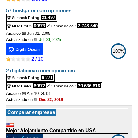
57 hostgator.com opiniones
21.497
🏆 Semrush Rating
90/73
2.748.540
🏆 MOZ DA/PA
🔗 Campo de golf
Añadido 📅 Jun 01, 2005.
Actualizado en 📆
Jul 03, 2025
.
100%
2 / 10
2 digitalocean.com opiniones
6.271
🏆 Semrush Rating
89/72
29.636.818
🏆 MOZ DA/PA
🔗 Campo de golf
Añadido 📅 Apr 10, 2013.
Actualizado en 📆
Dec 22, 2019
.
Comparar empresas
Mejor Alojamiento Compartido en USA