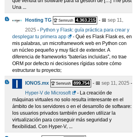
que vendía un software para la gestión de […] The post
Una ...
Hosting TG
4.363.215
- 📅
sep 11,
🏆 Semrush
2025
-
Python y Flask: guía práctica para crear y
desplegar tu primera app
- Qué es Flask Flask es, en
mis palabras, un microframework web en Python con
un núcleo pequeño y muy fácil de extender. A
diferencia de frameworks “baterías incluidas”, no trae
ORM por defecto ni decisiones rígidas sobre cómo
estructurar tu proyecto;
IONOS.mx
899.754
- 📅
sep 11, 2025
-
🏆 Semrush
Hyper-V de Microsoft
- La creación de
máquinas virtuales no solo resulta interesante en el
ámbito de los servidores o en el desarrollo de software:
los usuarios privados también pueden utilizar la
virtualización para conseguir más seguridad y
flexibilidad. Con Hyper-V, ...