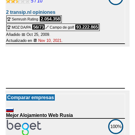
5 / 10
2 transip.nl opiniones
2.054.358
🏆 Semrush Rating
56/73
93.222.865
🏆 MOZ DA/PA
🔗 Campo de golf
Añadido 📅 Oct 25, 2009.
Actualizado en 📆
Nov 10, 2021
.
Comparar empresas
Mejor Alojamiento Web Rusia
100%