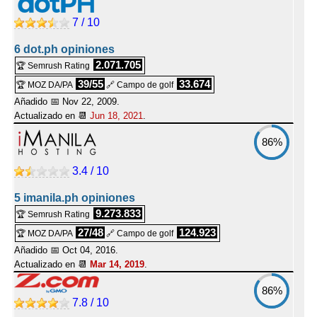
7 / 10
6 dot.ph opiniones
2.071.705
🏆 Semrush Rating
39/55
33.674
🏆 MOZ DA/PA
🔗 Campo de golf
Añadido 📅 Nov 22, 2009.
Actualizado en 📆
Jun 18, 2021
.
86%
3.4 / 10
5 imanila.ph opiniones
9.273.833
🏆 Semrush Rating
27/48
124.923
🏆 MOZ DA/PA
🔗 Campo de golf
Añadido 📅 Oct 04, 2016.
Actualizado en 📆
Mar 14, 2019
.
86%
7.8 / 10