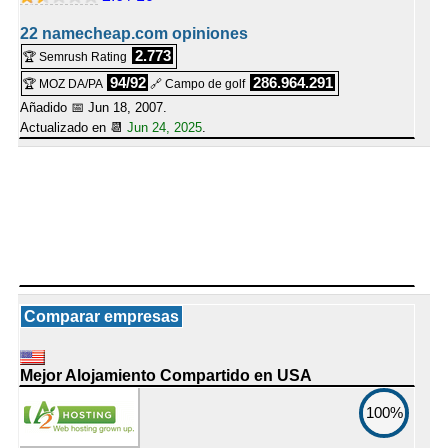
22 namecheap.com opiniones
2.773
🏆 Semrush Rating
94/92
286.964.291
🏆 MOZ DA/PA
🔗 Campo de golf
Añadido 📅 Jun 18, 2007.
Actualizado en 📆
Jun 24, 2025
.
Comparar empresas
Mejor Alojamiento Compartido en USA
100%