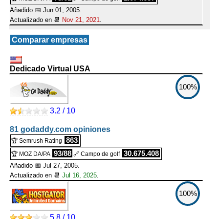
Añadido 📅 Jun 01, 2005.
Actualizado en 📆
Nov 21, 2021
.
Comparar empresas
Dedicado Virtual USA
100%
3.2 / 10
81 godaddy.com opiniones
863
🏆 Semrush Rating
93/88
30.675.408
🏆 MOZ DA/PA
🔗 Campo de golf
Añadido 📅 Jul 27, 2005.
Actualizado en 📆
Jul 16, 2025
.
100%
5.8 / 10