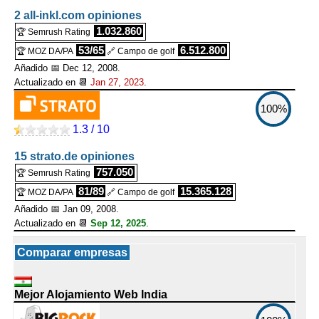
2 all-inkl.com opiniones
1.032.860
🏆 Semrush Rating
53/65
6.512.800
🏆 MOZ DA/PA
🔗 Campo de golf
Añadido 📅 Dec 12, 2008.
Actualizado en 📆
Jan 27, 2023
.
100%
1.3 / 10
15 strato.de opiniones
757.050
🏆 Semrush Rating
81/89
15.365.128
🏆 MOZ DA/PA
🔗 Campo de golf
Añadido 📅 Jan 09, 2008.
Actualizado en 📆
Sep 12, 2025
.
Comparar empresas
Mejor Alojamiento Web India