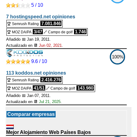
5 / 10
7 hostingspeed.net opiniones
7.081.846
🏆 Semrush Rating
3/47
1.746
🏆 MOZ DA/PA
🔗 Campo de golf
Añadido 📅 Jan 19, 2011.
Actualizado en 📆
Jun 02, 2021
.
100%
9.6 / 10
113 koddos.net opiniones
2.416.276
🏆 Semrush Rating
41/51
143.980
🏆 MOZ DA/PA
🔗 Campo de golf
Añadido 📅 Jan 07, 2011.
Actualizado en 📆
Jul 21, 2025
.
Comparar empresas
Mejor Alojamiento Web Países Bajos