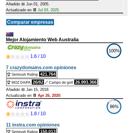
Añadido 📅 Jun 01, 2005.
Actualizado en 📆
Jul 03, 2025
.
Comparar empresas
Mejor Alojamiento Web Australia
100%
1.6 / 10
7 crazydomains.com opiniones
421.764
🏆 Semrush Rating
26/82
26.993.366
🏆 MOZ DA/PA
🔗 Campo de golf
Añadido 📅 Jan 15, 2018.
Actualizado en 📆
Apr 26, 2020
.
86%
1.8 / 10
11 instra.com opiniones
150.013
🏆 Semrush Rating