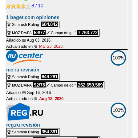
8 / 10
1 beget.com opiniones
684.842
🏆 Semrush Rating
58/77
7.763.772
🏆 MOZ DA/PA
🔗 Campo de golf
Añadido 📅 Aug 03, 2016.
Actualizado en 📆
Mar 23, 2023
.
100%
nic.ru revisión
649.281
🏆 Semrush Rating
92/78
262.659.589
🏆 MOZ DA/PA
🔗 Campo de golf
Añadido 📅 Sep 16, 2016.
Actualizado en 📆
Aug 18, 2020
.
100%
reg.ru revisión
354.391
🏆 Semrush Rating