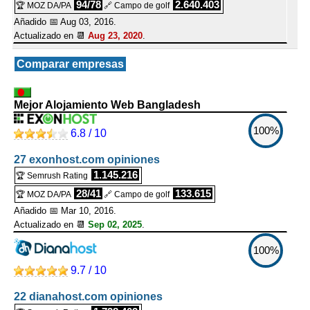
94/78
2.640.403
🏆 MOZ DA/PA
🔗 Campo de golf
Añadido 📅 Aug 03, 2016.
Actualizado en 📆
Aug 23, 2020
.
Comparar empresas
Mejor Alojamiento Web Bangladesh
100%
6.8 / 10
27 exonhost.com opiniones
1.145.216
🏆 Semrush Rating
28/41
133.615
🏆 MOZ DA/PA
🔗 Campo de golf
Añadido 📅 Mar 10, 2016.
Actualizado en 📆
Sep 02, 2025
.
100%
9.7 / 10
22 dianahost.com opiniones