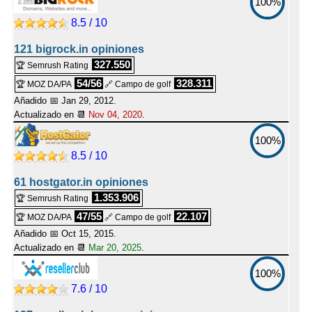
100%
8.5 / 10
121 bigrock.in opiniones
327.550
🏆 Semrush Rating
54/56
328.311
🏆 MOZ DA/PA
🔗 Campo de golf
Añadido 📅 Jan 29, 2012.
Actualizado en 📆
Nov 04, 2020
.
100%
8.5 / 10
61 hostgator.in opiniones
1.353.906
🏆 Semrush Rating
47/55
22.107
🏆 MOZ DA/PA
🔗 Campo de golf
Añadido 📅 Oct 15, 2015.
Actualizado en 📆
Mar 20, 2025
.
100%
7.6 / 10