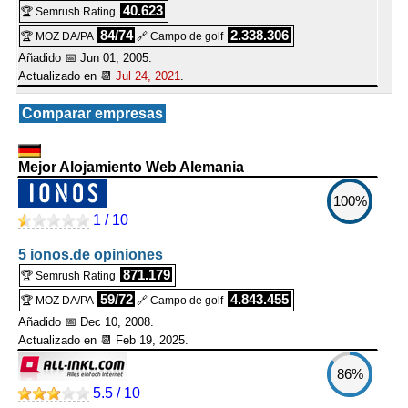
40.623
🏆 Semrush Rating
84/74
2.338.306
🏆 MOZ DA/PA
🔗 Campo de golf
Añadido 📅 Jun 01, 2005.
Actualizado en 📆
Jul 24, 2021
.
Comparar empresas
Mejor Alojamiento Web Alemania
100%
1 / 10
5 ionos.de opiniones
871.179
🏆 Semrush Rating
59/72
4.843.455
🏆 MOZ DA/PA
🔗 Campo de golf
Añadido 📅 Dec 10, 2008.
Actualizado en 📆
Feb 19, 2025
.
86%
5.5 / 10