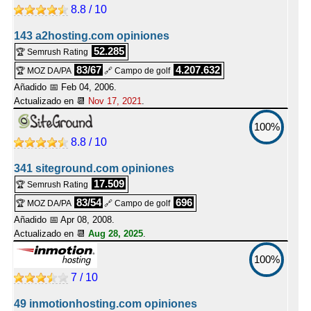
8.8 / 10
143 a2hosting.com opiniones
52.285
🏆 Semrush Rating
83/67
4.207.632
🏆 MOZ DA/PA
🔗 Campo de golf
Añadido 📅 Feb 04, 2006.
Actualizado en 📆
Nov 17, 2021
.
100%
8.8 / 10
341 siteground.com opiniones
17.509
🏆 Semrush Rating
83/54
696
🏆 MOZ DA/PA
🔗 Campo de golf
Añadido 📅 Apr 08, 2008.
Actualizado en 📆
Aug 28, 2025
.
100%
7 / 10
49 inmotionhosting.com opiniones