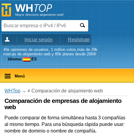
Mayor directorio alojamiento web!
Iniciar sesión
Regístrate
45k opiniones de usuarios, 1 million votos,más de 29k
marcas de alojamiento web y 85k planes desde 2004!
Idioma:
ES
Menú
WHTop
→ ≠ Comparación de alojamiento web
Comparación de empresas de alojamiento
web
Puede comparar de forma simultánea hasta 3 compañías
al mismo tiempo. Para una búsqueda rápida puede usar:
nombre de dominio o nombre de compañía.