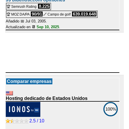
8.225
🏆 Semrush Rating
90/91
639.019.648
🏆 MOZ DA/PA
🔗 Campo de golf
Añadido 📅 Jul 03, 2005.
Actualizado en 📆
Sep 10, 2025
.
Comparar empresas
Hosting dedicado de Estados Unidos
100%
2.5 / 10