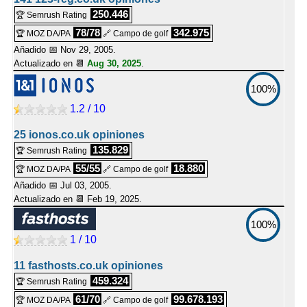
250.446
🏆 Semrush Rating
78/78
342.975
🏆 MOZ DA/PA
🔗 Campo de golf
Añadido 📅 Nov 29, 2005.
Actualizado en 📆
Aug 30, 2025
.
100%
1.2 / 10
25 ionos.co.uk opiniones
135.829
🏆 Semrush Rating
55/55
18.880
🏆 MOZ DA/PA
🔗 Campo de golf
Añadido 📅 Jul 03, 2005.
Actualizado en 📆
Feb 19, 2025
.
100%
1 / 10
11 fasthosts.co.uk opiniones
459.324
🏆 Semrush Rating
61/70
99.678.193
🏆 MOZ DA/PA
🔗 Campo de golf