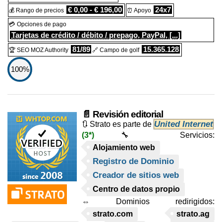
€ 0,00 - € 196,00
24x7
💰 Rango de precios
⏰ Apoyo
💳 Opciones de pago
Tarjetas de crédito / débito / prepago, PayPal, [...]
81/89
15.365.128
🏆 SEO MOZ Authority
🔗 Campo de golf
100%
📄 Revisión editorial
United Internet
🔃 Strato es parte de
(3*)
🔧 Servicios:
Alojamiento web
Registro de Dominio
Creador de sitios web
Centro de datos propio
⇔ Dominios redirigidos:
strato.com
strato.ag