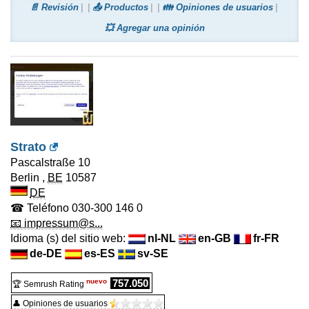
📄 Revisión
📤 Productos
👪 Opiniones de usuarios
💥 Agregar una opinión
Strato
Pascalstraße 10
Berlin
,
BE
10587
DE
☎ Teléfono
030-300 146 0
📧 impressum@s...
Idioma (s) del sitio web:
nl-NL
en-GB
fr-FR
de-DE
es-ES
sv-SE
nuevo
757.050
🏆 Semrush Rating
👤 Opiniones de usuarios