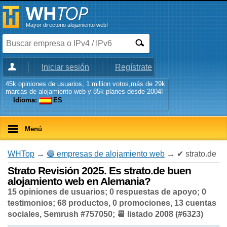
Mayor directorio alojamiento web!
Iniciar sesión
Regístrate
45k opiniones de usuarios, 1 million votos,más de 29k
marcas de alojamiento web y 85k planes desde 2004!
Idioma:
ES
Menú
WHTop
→
🔵 empresas de alojamiento web
→ ✔ strato.de
Strato Revisión 2025. Es strato.de buen
alojamiento web en Alemania?
15 opiniones de usuarios; 0 respuestas de apoyo; 0
testimonios; 68 productos, 0 promociones, 13 cuentas
sociales, Semrush #757050; 📆 listado 2008 (#6323)