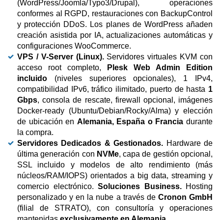
(WordPress/Joomla/Typo3/Drupal), operaciones
conformes al RGPD, restauraciones con BackupControl
y protección DDoS. Los planes de WordPress añaden
creación asistida por IA, actualizaciones automáticas y
configuraciones WooCommerce.
VPS / V-Server (Linux).
Servidores virtuales KVM con
acceso root completo,
Plesk Web Admin Edition
incluido
(niveles superiores opcionales), 1 IPv4,
compatibilidad IPv6, tráfico ilimitado, puerto de hasta
1
Gbps
, consola de rescate, firewall opcional, imágenes
Docker-ready (Ubuntu/Debian/Rocky/Alma) y elección
de ubicación en
Alemania, España o Francia
durante
la compra.
Servidores Dedicados & Gestionados.
Hardware de
última generación con
NVMe
, capa de gestión opcional,
SSL incluido y modelos de alto rendimiento (más
núcleos/RAM/IOPS) orientados a big data, streaming y
comercio electrónico.
Soluciones Business.
Hosting
personalizado y en la nube a través de
Cronon GmbH
(filial de STRATO), con consultoría y operaciones
mantenidas
exclusivamente en Alemania
.