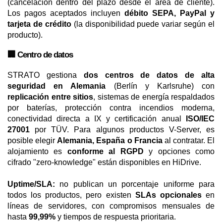
(cancelación dentro del plazo desde el área de cliente).
Los pagos aceptados incluyen
débito SEPA, PayPal y
tarjeta de crédito
(la disponibilidad puede variar según el
producto).
🏢 Centro de datos
STRATO gestiona
dos centros de datos de alta
seguridad en Alemania
(Berlín y Karlsruhe) con
replicación entre sitios
, sistemas de energía respaldados
por baterías, protección contra incendios moderna,
conectividad directa a IX y certificación anual
ISO/IEC
27001
por TÜV. Para algunos productos V-Server, es
posible elegir
Alemania, España o Francia
al contratar. El
alojamiento es
conforme al RGPD
y opciones como
cifrado "zero-knowledge" están disponibles en HiDrive.
Uptime/SLA:
no publican un porcentaje uniforme para
todos los productos, pero existen
SLAs opcionales
en
líneas de servidores, con compromisos mensuales de
hasta
99,99%
y tiempos de respuesta prioritaria.