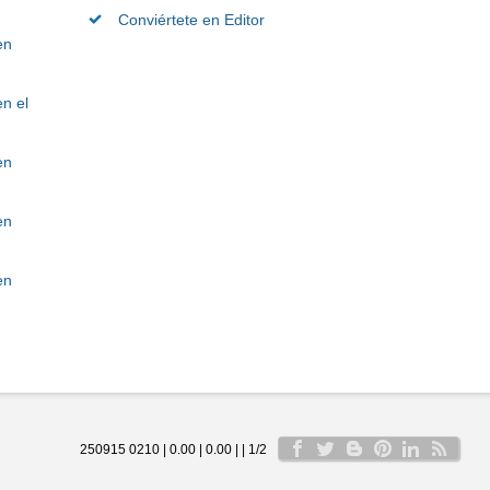
Conviértete en Editor
en
n el
en
en
en
250915 0210 | 0.00 | 0.00 | | 1/2