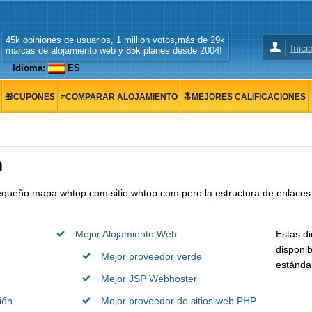
45k opiniones de usuarios, 1 million votos,más de 29k
Inici
marcas de alojamiento web y 85k planes desde 2004!
Idioma:
ES
🎁CUPONES
≠COMPARAR ALOJAMIENTO
🔝MEJORES CALIFICACIONES
m
equeño mapa whtop.com sitio whtop.com pero la estructura de enlaces 
Mejor Alojamiento Web
Estas d
disponi
Mejor proveedor verde
estánd
Mejor JSP Webhoster
ión
Mejor proveedor de sitios web PHP