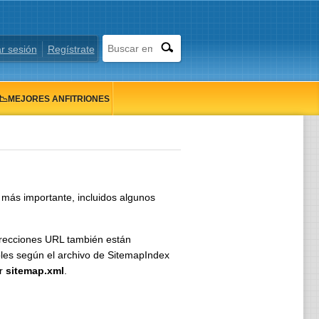
ar sesión
Regístrate
📉MEJORES ANFITRIONES
más importante, incluidos algunos
irecciones URL también están
bles según el archivo de SitemapIndex
ar
sitemap.xml
.