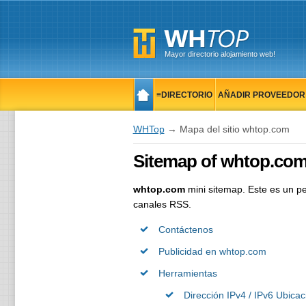
Mayor directorio alojamiento web!
≡DIRECTORIO
AÑADIR PROVEEDOR
🔨HERRAMIENTAS
📋NOTICIAS
WHTop
→ Mapa del sitio whtop.com
Sitemap of whtop.co
whtop.com
mini sitemap. Este es un p
canales RSS.
Contáctenos
Publicidad en whtop.com
Herramientas
Dirección IPv4 / IPv6 Ubicac