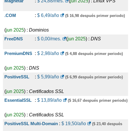
Magnetar
:
$
24,88
/mes.
(
jun 2025
) :
Linux
VPS
.COM
:
$
6,49
/año
($ 16,98 después primer periodo)
(
jun 2025
) :
Dominios
FreeDNS
:
$
0,00
/mes.
(
jun 2025
) :
DNS
PremiumDNS
:
$
2,98
/año
($ 4,88 después primer periodo)
(
jun 2025
) :
DNS
PositiveSSL
:
$
5,99
/año
($ 6,99 después primer periodo)
(
jun 2025
) :
Certificados SSL
EssentialSSL
:
$
13,89
/año
($ 16,67 después primer periodo)
(
jun 2025
) :
Certificados SSL
PositiveSSL Multi-Domain
:
$
19,50
/año
($ 23,40 después