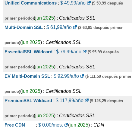
Unified Communications
:
$
49,99
/año
($ 59,99 después
(
jun 2025
) :
Certificados SSL
primer periodo)
Multi-Domain SSL
:
$
61,99
/año
($ 63,85 después primer
(
jun 2025
) :
Certificados SSL
periodo)
EssentialSSL Wildcard
:
$
79,99
/año
($ 95,99 después
(
jun 2025
) :
Certificados SSL
primer periodo)
EV Multi-Domain SSL
:
$
92,99
/año
($ 111,59 después primer
(
jun 2025
) :
Certificados SSL
periodo)
PremiumSSL Wildcard
:
$
117,99
/año
($ 126,25 después
(
jun 2025
) :
Certificados SSL
primer periodo)
Free CDN
:
$
0,00
/mes.
(
jun 2025
) :
CDN