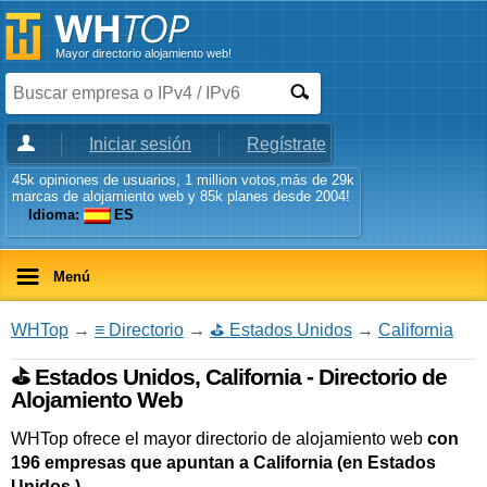
Mayor directorio alojamiento web!
Iniciar sesión
Regístrate
45k opiniones de usuarios, 1 million votos,más de 29k
marcas de alojamiento web y 85k planes desde 2004!
Idioma:
ES
Menú
WHTop
→
≡ Directorio
→
⛳ Estados Unidos
→
California
⛳ Estados Unidos, California - Directorio de
Alojamiento Web
WHTop ofrece el mayor directorio de alojamiento web
con
196 empresas que apuntan a California (en Estados
Unidos )