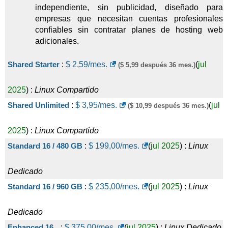
independiente, sin publicidad, diseñado para
empresas que necesitan cuentas profesionales
confiables sin contratar planes de hosting web
adicionales.
Shared Starter
:
$
2,59
/mes.
(
jul
($ 5,99 después 36 mes.)
2025
) :
Linux
Compartido
Shared Unlimited
:
$
3,95
/mes.
(
jul
($ 10,99 después 36 mes.)
2025
) :
Linux
Compartido
Standard 16 / 480 GB
:
$
199,00
/mes.
(
jul 2025
) :
Linux
Dedicado
Standard 16 / 960 GB
:
$
235,00
/mes.
(
jul 2025
) :
Linux
Dedicado
Enhanced 16
:
$
375,00
/mes.
(
jul 2025
) :
Linux
Dedicado