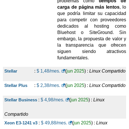
problemas como
tiempos de
carga de página más lentos
, lo
que podría limitar su capacidad
para competir con proveedores
dedicados al hosting como
Bluehost o SiteGround. Sin
embargo, la propuesta de valor y
la transparencia que ofrecen
siguen siendo atractivos
fundamentales.
Stellar
:
$
1,48
/mes.
(
jun 2025
) :
Linux
Compartido
Stellar Plus
:
$
2,38
/mes.
(
jun 2025
) :
Linux
Compartido
Stellar Business
:
$
4,98
/mes.
(
jun 2025
) :
Linux
Compartido
Xeon E3-1241 v3
:
$
49,88
/mes.
(
jun 2025
) :
Linux