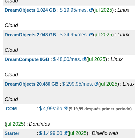
Cloud
DreamObjects 1,024 GB
:
$
19,95
/mes.
(
jul 2025
) :
Linux
Cloud
DreamObjects 2,048 GB
:
$
34,95
/mes.
(
jul 2025
) :
Linux
Cloud
DreamCompute 8GB
:
$
48,00
/mes.
(
jul 2025
) :
Linux
Cloud
DreamObjects 20,480 GB
:
$
299,95
/mes.
(
jul 2025
) :
Linux
Cloud
.COM
:
$
4,99
/año
($ 19,99 después primer periodo)
(
jul 2025
) :
Dominios
Starter
:
$
1.499,00
(
jul 2025
) :
Diseño web