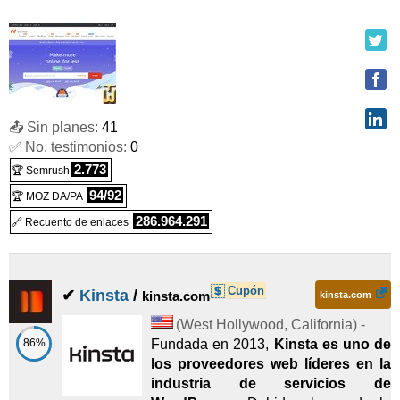
📤 Sin planes:
41
✅ No. testimonios:
0
2.773
🏆 Semrush
94/92
🏆 MOZ DA/PA
286.964.291
🔗 Recuento de enlaces
Cupón
✔
Kinsta
/
kinsta.com
kinsta.com
(
West Hollywood
,
California
) -
86%
Fundada en 2013,
Kinsta es uno de
los proveedores web líderes en la
industria de servicios de