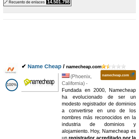
14.501.798
🔗 Recuento de enlaces
✔
Name Cheap
/
namecheap.com
namecheap.com
(
Phoenix
,
California
) -
100%
Fundada en 2000, Namecheap
ha evolucionado de ser un
modesto registrador de dominios
a convertirse en uno de los
nombres más reconocidos en la
industria de dominios y
alojamiento. Hoy, Namecheap es
un
registrador acreditado por la