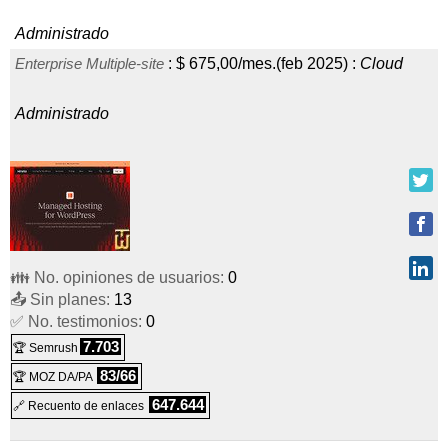
Administrado
Enterprise Multiple-site
:
$
675,00
/mes.
(
feb 2025
) :
Cloud
Administrado
👪 No. opiniones de usuarios:
0
📤 Sin planes:
13
✅ No. testimonios:
0
7.703
🏆 Semrush
83/66
🏆 MOZ DA/PA
647.644
🔗 Recuento de enlaces