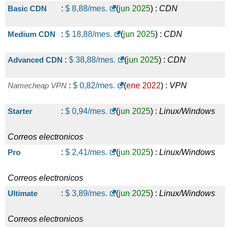
Basic CDN
:
$
8,88
/mes.
(
jun 2025
) :
CDN
Medium CDN
:
$
18,88
/mes.
(
jun 2025
) :
CDN
Advanced CDN
:
$
38,88
/mes.
(
jun 2025
) :
CDN
Namecheap VPN
:
$
0,82
/mes.
(
ene 2022
) :
VPN
Starter
:
$
0,94
/mes.
(
jun 2025
) :
Linux/Windows
Correos electronicos
Pro
:
$
2,41
/mes.
(
jun 2025
) :
Linux/Windows
Correos electronicos
Ultimate
:
$
3,89
/mes.
(
jun 2025
) :
Linux/Windows
Correos electronicos