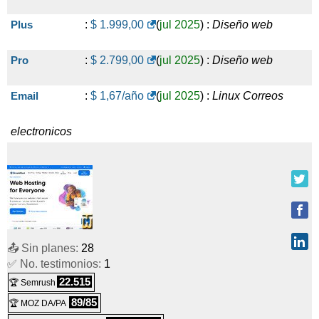
Plus
:
$
1.999,00
(
jul 2025
) :
Diseño web
Pro
:
$
2.799,00
(
jul 2025
) :
Diseño web
Email
:
$
1,67
/año
(
jul 2025
) :
Linux
Correos
electronicos
📤 Sin planes:
28
✅ No. testimonios:
1
22.515
🏆 Semrush
89/85
🏆 MOZ DA/PA