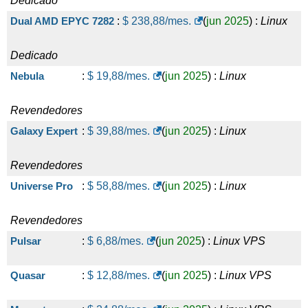
Dedicado
Dual AMD EPYC 7282
:
$
238,88
/mes.
(
jun 2025
) :
Linux
Dedicado
Nebula
:
$
19,88
/mes.
(
jun 2025
) :
Linux
Revendedores
Galaxy Expert
:
$
39,88
/mes.
(
jun 2025
) :
Linux
Revendedores
Universe Pro
:
$
58,88
/mes.
(
jun 2025
) :
Linux
Revendedores
Pulsar
:
$
6,88
/mes.
(
jun 2025
) :
Linux
VPS
Quasar
:
$
12,88
/mes.
(
jun 2025
) :
Linux
VPS