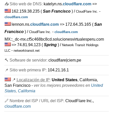
📥 Sitio web de DNS:
katelyn.ns.
cloudflare.com
=>
162.159.38.235
(
San Francisco
) /
-
CloudFlare Inc.
cloudflare.com
lennon.ns.
cloudflare.com
=> 172.64.35.165
(
San
Francisco
) /
-
CloudFlare Inc.
cloudflare.com
MX::_dc-mx.cf5c468bc8cd.solucionesvirtualesperu.com
=> 74.81.94.123
(
Spring
) /
Network Transit Holdings
-
LLC
networktransit.net
🔨 Software de servidor:
cloudflare|ciem.pe
📌 Sitio web primera IP:
104.21.16.1
📍
Localización de IP
:
United States
, California,
San Francisco -
ver los mejores proveedores en
United
States
,
California
🔗 Nombre del ISP / URL del ISP:
CloudFlare Inc.,
cloudflare.com