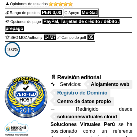
👤 Opiniones de usuarios
PEN 0,00
Mo-Sat
💰 Rango de precios
⏰ Apoyo
PayPal, Tarjetas de crédito / débito /
💳 Opciones de pago
prepago
14/27
85
🏆 SEO MOZ Authority
🔗 Campo de golf
100%
📄 Revisión editorial
🔧 Servicios:
Alojamiento web
Registro de Dominio
Centro de datos propio
⇔ Redirigido desde
solucionesvirtuales.cloud
Soluciones Virtuales Perú
se ha
posicionado como un referente