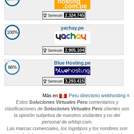
2.324.745
🏆 Semrush
yachay.pe
100%
2.905.104
🏆 Semrush
Blue Hosting.pe
86%
3.293.415
🏆 Semrush
Más en
Peru directorio webhosting ≡
Estos
Soluciones Virtuales Peru
comentarios y
clasificaciones de
Soluciones Virtuales Peru
clientes son
la opinión subjetiva de nuestros visitantes y no del
personal de whtop.com.
Las marcas comerciales, los logotipos y los nombres son