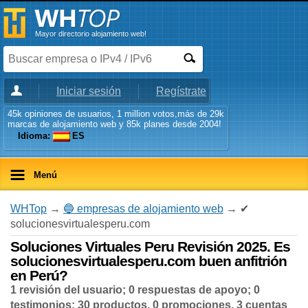
Mayor directorio alojamiento web!
Iniciar sesión
Regístrate
45k opiniones de usuarios, 1 million votos,más de 29k
marcas de alojamiento web y 85k planes desde 2004!
Idioma:
ES
Menú
WHTop
→
🔵 empresas de alojamiento web
→ ✔
solucionesvirtualesperu.com
Soluciones Virtuales Peru Revisión 2025. Es
solucionesvirtualesperu.com buen anfitrión
en Perú?
1 revisión del usuario; 0 respuestas de apoyo; 0
testimonios; 30 productos, 0 promociones, 3 cuentas