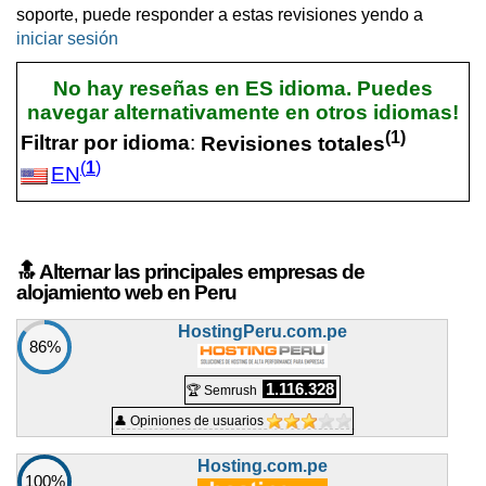
soporte, puede responder a estas revisiones yendo a
iniciar sesión
No hay reseñas en ES idioma. Puedes
navegar alternativamente en otros idiomas!
(
1
)
Filtrar por idioma
:
Revisiones totales
(
1
)
EN
🔝 Alternar las principales empresas de
alojamiento web en Peru
HostingPeru.com.pe
86%
1.116.328
🏆 Semrush
👤 Opiniones de usuarios
Hosting.com.pe
100%