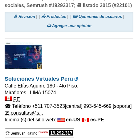
sociales, Semrush #19292317; 📆 listado 2015 (#22101)
📄 Revisión
📤 Productos
👪 Opiniones de usuarios
💥 Agregar una opinión
Soluciones Virtuales Peru
Calle Elías Aguirre 180 - 4to Piso.
Miraflores
,
LIMA
15074
PE
☎ Teléfono
+511 707-3523
[central] 993-645-669 [soporte]
📧 consultas@s...
Idioma (s) del sitio web:
en-US
es-PE
nuevo
19.292.317
🏆 Semrush Rating