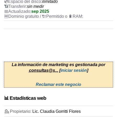
ilimitado
sin medir
sep 2025
La información de marketing es gestionada por
consultas@s...
[
iniciar sesión
]
Reclamar este negocio
📊 Estadísticas web
💁 Propietario:
Lic. Claudia Gorritti Flores