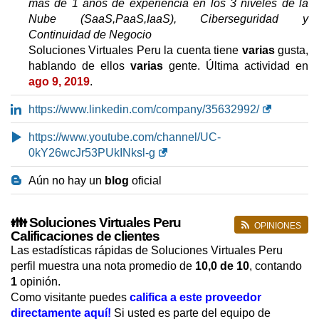
más de 1 años de experiencia en los 3 niveles de la
Nube (SaaS,PaaS,IaaS), Ciberseguridad y
Continuidad de Negocio
Soluciones Virtuales Peru la cuenta tiene
varias
gusta,
hablando de ellos
varias
gente. Última actividad en
ago 9, 2019
.
https://www.linkedin.com/company/35632992/
https://www.youtube.com/channel/UC-
0kY26wcJr53PUkINksl-g
Aún no hay un
blog
oficial
👪 Soluciones Virtuales Peru
OPINIONES
Calificaciones de clientes
Las estadísticas rápidas de Soluciones Virtuales Peru
perfil muestra una nota promedio de
10,0
de 10
, contando
1
opinión.
Como visitante puedes
califica a este proveedor
directamente aquí!
Si usted es parte del equipo de