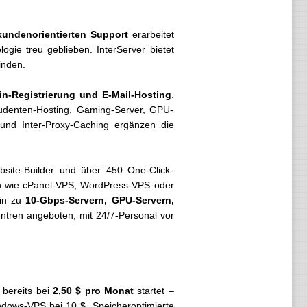
 kundenorientierten Support
erarbeitet
ogie treu geblieben. InterServer bietet
inden.
in-Registrierung und E-Mail-Hosting
.
Studenten-Hosting, Gaming-Server, GPU-
y und Inter-Proxy-Caching ergänzen die
site-Builder und über 450 One-Click-
en wie cPanel-VPS, WordPress-VPS oder
hin zu
10-Gbps-Servern, GPU-Servern,
ntren angeboten, mit 24/7-Personal vor
 bereits bei
2,50 $ pro Monat
startet –
ndows-VPS bei 10 $. Speicheroptimierte