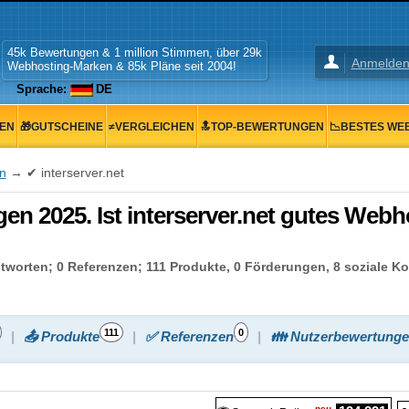
45k Bewertungen & 1 million Stimmen, über 29k
Anmelde
Webhosting-Marken & 85k Pläne seit 2004!
Sprache:
DE
GEN
🎁GUTSCHEINE
≠VERGLEICHEN
🔝TOP-BEWERTUNGEN
📉BESTES WE
n
→ ✔ interserver.net
en 2025. Ist interserver.net gutes Webho
worten; 0 Referenzen; 111 Produkte, 0 Förderungen, 8 soziale Ko
111
0
📤 Produkte
✅ Referenzen
👪 Nutzerbewertung
neu