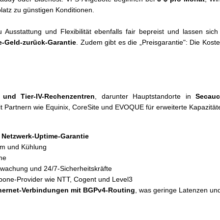
atz zu günstigen Konditionen.
 Ausstattung und Flexibilität ebenfalls fair bepreist und lassen sich
e-Geld-zurück-Garantie
. Zudem gibt es die „Preisgarantie": Die Kost
I- und Tier-IV-Rechenzentren
, darunter Hauptstandorte in
Secauc
mit Partnern wie Equinix, CoreSite und EVOQUE für erweiterte Kapazität
 Netzwerk-Uptime-Garantie
om und Kühlung
me
wachung und 24/7-Sicherheitskräfte
bone-Provider wie NTT, Cogent und Level3
hernet-Verbindungen mit BGPv4-Routing
, was geringe Latenzen und 