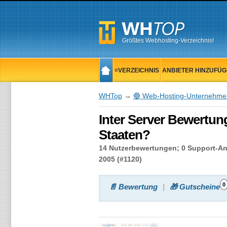
Größtes Webhosting-Verzeichnis!
≡VERZEICHNIS
ANBIETER HINZUFÜ
WHTop
→
🔵 Web-Hosting-Unternehme
Inter Server Bewertung
Staaten?
14 Nutzerbewertungen; 0 Support-Ant
2005 (#1120)
0
📄 Bewertung
🎁 Gutscheine