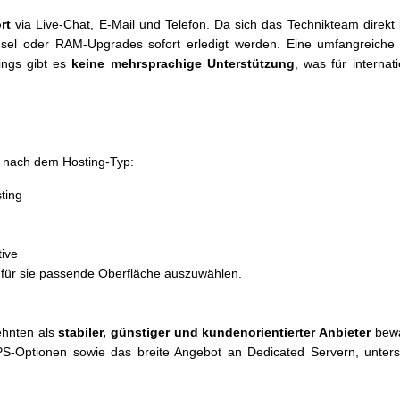
rt
via Live-Chat, E-Mail und Telefon. Da sich das Technikteam direkt
el oder RAM-Upgrades sofort erledigt werden. Eine umfangreich
ings gibt es
keine mehrsprachige Unterstützung
, was für interna
h nach dem Hosting-Typ:
ting
tive
ie für sie passende Oberfläche auszuwählen.
zehnten als
stabiler, günstiger und kundenorientierter Anbieter
bewä
 VPS-Optionen sowie das breite Angebot an Dedicated Servern, unter