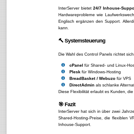
InterServer bietet
24/7 Inhouse-Suppo
Hardwareprobleme wie Laufwerkswechs
Englisch ergänzen den Support. Allerd
kann.
🔨 Systemsteuerung
Die Wahl des Control Panels richtet sic
cPanel
für Shared- und Linux-Hos
Plesk
für Windows-Hosting
BreadBasket / Webuzo
für VPS
DirectAdmin
als schlanke Alterna
Diese Flexibilität erlaubt es Kunden, d
🎯 Fazit
InterServer hat sich in über zwei Jahr
Shared-Hosting-Preise, die flexiblen
Inhouse-Support.