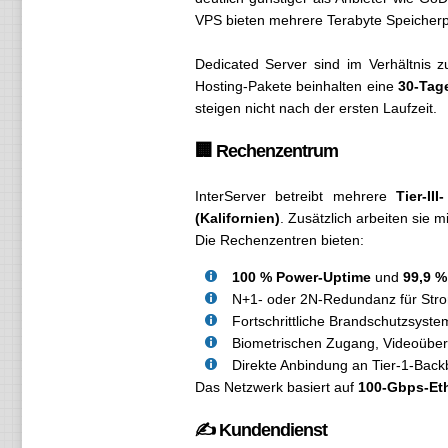
VPS bieten mehrere Terabyte Speicherpl
Dedicated Server sind im Verhältnis zu
Hosting-Pakete beinhalten eine
30-Tag
steigen nicht nach der ersten Laufzeit.
🏢 Rechenzentrum
InterServer betreibt mehrere
Tier-II
(Kalifornien)
. Zusätzlich arbeiten sie 
Die Rechenzentren bieten:
100 % Power-Uptime
und
99,9 %
N+1- oder 2N-Redundanz für Str
Fortschrittliche Brandschutzsyste
Biometrischen Zugang, Videoüber
Direkte Anbindung an Tier-1-Back
Das Netzwerk basiert auf
100-Gbps-Et
✍️ Kundendienst