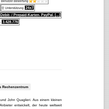
 Benutzer-Bewertung
24x7
⏰ Unterstützung
 Debit- / Prepaid-Karten, PayPal, [...]
3.428.776
s
s Rechenzentrum
 und John Quaglieri. Aus einem kleinen
nbieter entwickelt, der heute weltweit