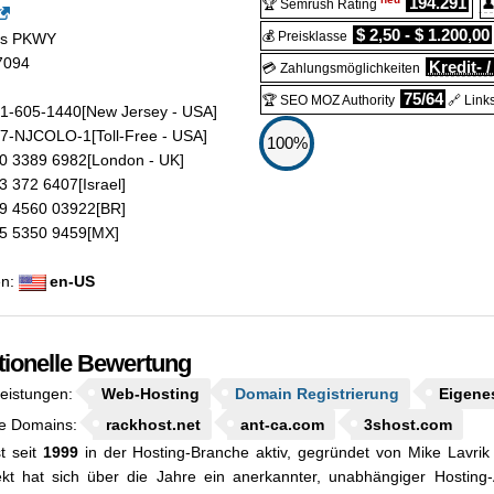
194.291
🏆 Semrush Rating

$ 2,50 - $ 1.200,00
💰 Preisklasse
ds PKWY
7094
Kredit- /
💳 Zahlungsmöglichkeiten
75/64
🏆 SEO MOZ Authority
🔗 Link
1-605-1440
[New Jersey - USA]
7-NJCOLO-1
[Toll-Free - USA]
100%
0 3389 6982
[London - UK]
3 372 6407
[Israel]
9 4560 03922
[BR]
5 5350 9459
[MX]
en:
en-US
tionelle Bewertung
leistungen:
Web-Hosting
Domain Registrierung
Eigene
e Domains:
rackhost.net
ant-ca.com
3shost.com
t seit
1999
in der Hosting-Branche aktiv, gegründet von Mike Lavrik
ekt hat sich über die Jahre ein anerkannter, unabhängiger Hosting-A