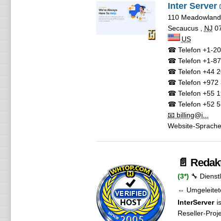
Inter Server
110 Meadowlan
Secaucus
,
NJ
0
US
☎ Telefon
+1-20
☎ Telefon
+1-87
☎ Telefon
+44 2
☎ Telefon
+972 
☎ Telefon
+55 1
☎ Telefon
+52 5
📧 billing@i...
Website-Sprach
📄 Redak
(3*)
🔧 Dienst
⇔ Umgeleitet
InterServer
is
Reseller-Proj