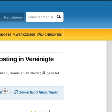
n
Registrieren
BHOSTS
🔨WERKZEUGE
📋NACHRICHTEN
sting in Vereinigte
nten, Semrush #194291; 📆 gelistet
14
en
💥 Bewertung hinzufügen