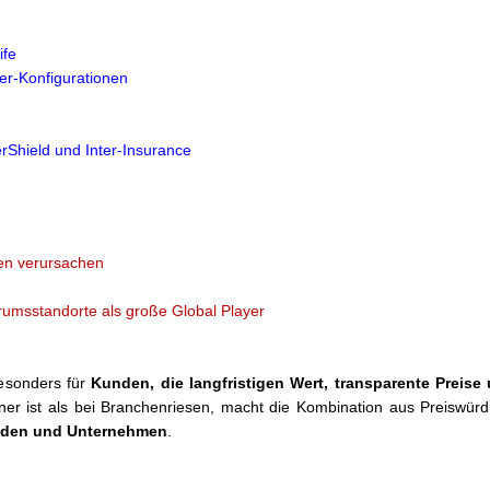
ife
er-Konfigurationen
erShield und Inter-Insurance
en verursachen
rumsstandorte als große Global Player
besonders für
Kunden, die langfristigen Wert, transparente Preise 
ner ist als bei Branchenriesen, macht die Kombination aus Preiswürdi
kunden und Unternehmen
.