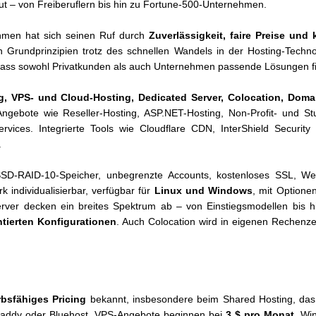
t – von Freiberuflern bis hin zu Fortune-500-Unternehmen.
men hat sich seinen Ruf durch
Zuverlässigkeit, faire Preise und
n Grundprinzipien trotz des schnellen Wandels in der Hosting-Technol
sodass sowohl Privatkunden als auch Unternehmen passende Lösungen f
g, VPS- und Cloud-Hosting, Dedicated Server, Colocation, Doma
 Angebote wie Reseller-Hosting, ASP.NET-Hosting, Non-Profit- und 
ervices. Integrierte Tools wie Cloudflare CDN, InterShield Securit
.
SSD-RAID-10-Speicher, unbegrenzte Accounts, kostenloses SSL, Web
 individualisierbar, verfügbar für
Linux und Windows
, mit Option
erver decken ein breites Spektrum ab – von Einstiegsmodellen bis 
tierten Konfigurationen
. Auch Colocation wird in eigenen Rechenze
bsfähiges Pricing
bekannt, insbesondere beim Shared Hosting, das
oDaddy oder Bluehost. VPS-Angebote beginnen bei
3 $ pro Monat
, Wi