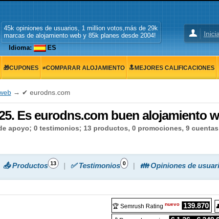
45k opiniones de usuarios, 1 million votos,más de 29k
Inici
marcas de alojamiento web y 85k planes desde 2004!
Idioma:
ES
🎁CUPONES
≠COMPARAR ALOJAMIENTO
🔝MEJORES CALIFICACIONES
 web
→ ✔ eurodns.com
25. Es eurodns.com buen alojamiento
 de apoyo; 0 testimonios; 13 productos, 0 promociones, 9 cuenta
13
0
📤 Productos
✅ Testimonios
👪 Opiniones de usuar
nuevo
139.870
🏆 Semrush Rating
