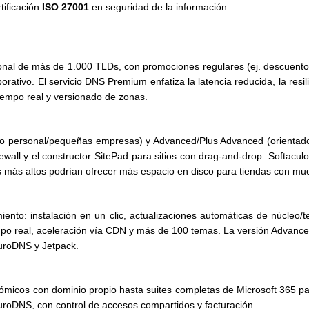
tificación
ISO 27001
en seguridad de la información.
onal de más de 1.000 TLDs, con promociones regulares (ej. descuento
orativo. El servicio DNS Premium enfatiza la latencia reducida, la re
tiempo real y versionado de zonas.
so personal/pequeñas empresas) y Advanced/Plus Advanced (orientad
wall y el constructor SitePad para sitios con drag-and-drop. Softaculous
es más altos podrían ofrecer más espacio en disco para tiendas con mu
iento: instalación en un clic, actualizaciones automáticas de núcleo/
empo real, aceleración vía CDN y más de 100 temas. La versión Advan
EuroDNS y Jetpack.
micos con dominio propio hasta suites completas de Microsoft 365 p
uroDNS, con control de accesos compartidos y facturación.