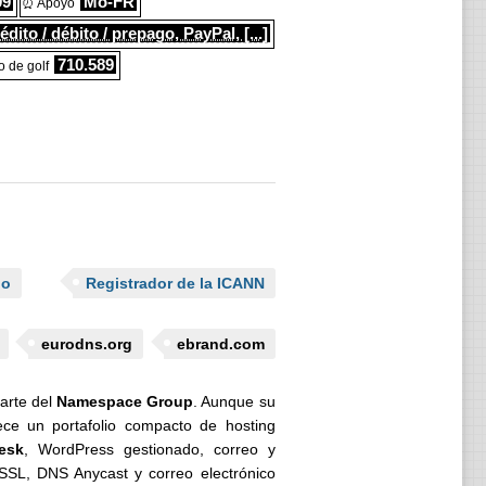
99
Mo-FR
⏰ Apoyo
édito / débito / prepago, PayPal, [...]
710.589
 de golf
io
Registrador de la ICANN
eurodns.org
ebrand.com
arte del
Namespace Group
. Aunque su
ece un portafolio compacto de hosting
esk
, WordPress gestionado, correo y
o SSL, DNS Anycast y correo electrónico