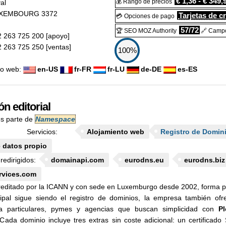
€ 1,36 - € 349,
💰 Rango de precios
al
XEMBOURG
3372
Tarjetas de cr
💳 Opciones de pago
57/72
🏆 SEO MOZ Authority
🔗 Campo
 263 725 200
[apoyo]
 263 725 250
[ventas]
100%
tio web:
en-US
fr-FR
fr-LU
de-DE
es-ES
ón editorial
es parte de
Namespace
 Servicios:
Alojamiento web
Registro de Domin
 datos propio
edirigidos:
domainapi.com
eurodns.eu
eurodns.biz
rvices.com
reditado por la ICANN y con sede en Luxemburgo desde 2002, forma p
cipal sigue siendo el registro de dominios, la empresa también ofr
a particulares, pymes y agencias que buscan simplicidad con
Pl
Cada dominio incluye tres extras sin coste adicional: un certificad