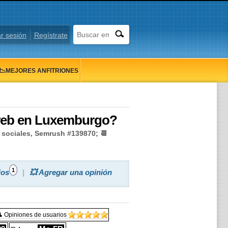
ar sesión
Regístrate
📉MEJORES ANFITRIONES
 web en Luxemburgo?
s sociales, Semrush #139870; 📆
1
ios
💥 Agregar una opinión
 Opiniones de usuarios