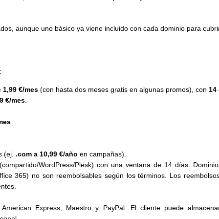
dos, aunque uno básico ya viene incluido con cada dominio para cubri
:
e
1,99 €/mes
(con hasta dos meses gratis en algunas promos), con
14 
99 €/mes
.
.
mes
.
 (ej.
.com a 10,99 €/año
en campañas).
g (compartido/WordPress/Plesk) con una ventana de 14 días. Dominio
Office 365) no son reembolsables según los términos. Los reembolso
entes.
 American Express, Maestro y PayPal. El cliente puede almacen
sonal.