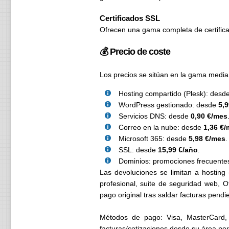
Certificados SSL
Ofrecen una gama completa de certifica
💰 Precio de coste
Los precios se sitúan en la gama media
Hosting compartido (Plesk): desd
WordPress gestionado: desde
5,
Servicios DNS: desde
0,90 €/mes
Correo en la nube: desde
1,36 €/
Microsoft 365: desde
5,98 €/mes
.
SSL: desde
15,99 €/año
.
Dominios: promociones frecuentes
Las devoluciones se limitan a hostin
profesional, suite de seguridad web, 
pago original tras saldar facturas pendi
Métodos de pago: Visa, MasterCard,
facturas/cotizaciones desde su área per