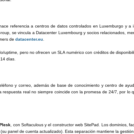
hace referencia a centros de datos controlados en Luxemburgo y a in
oup, se vincula a Datacenter Luxembourg y socios relacionados, menc
tners de
datacenter.eu
.
o/uptime, pero no ofrecen un SLA numérico con créditos de disponibil
14 días.
eléfono y correo, además de base de conocimiento y centro de ayud
a respuesta real no siempre coincide con la promesa de 24/7, por lo q
Plesk
, con Softaculous y el constructor web SitePad. Los dominios, f
(su panel de cuenta actualizado). Esta separación mantiene la gestión d