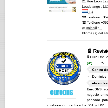
21 Rue Leon Lav
Leudelange
,
LU
LU
☎ Teléfono
+352
☎ Teléfono
+352
📧 sales@e...
Idioma (s) del si
📄 Revisi
🔃 Euro DNS 
(3*)
🔧
Centro de
⇔ Dominios r
ebrandse
EuroDNS
, ac
negocio prin
pensado par
colaboración, certificados SSL y DNS. 