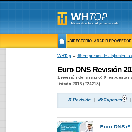
Mayor directorio alojamiento web!
≡DIRECTORIO
AÑADIR PROVEEDOR
🔨HERRAMIENTAS
📋NOTICIAS
WHTop
→
🔵 empresas de alojamiento
Euro DNS Revisión 20
1 revisión del usuario; 0 respuestas
listado 2016 (#24218)
0
📄 Revisión
🎁 Cupones
Euro DNS